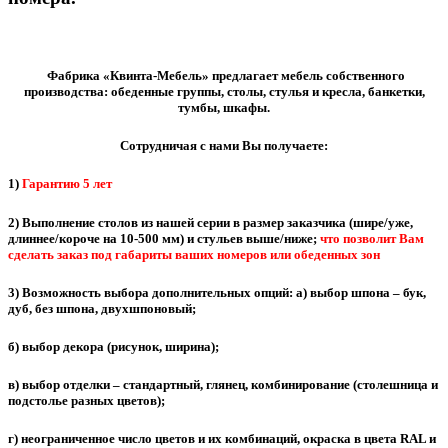
Фабрика «Квинта-Мебель» предлагает мебель собственного
производства: обеденные группы, столы, стулья и кресла, банкетки,
тумбы, шкафы.
Сотрудничая с нами Вы получаете:
1)
Гарантию 5 лет
2)
Выполнение столов из нашей серии в размер заказчика
(шире/уже,
длиннее/короче на 10-500 мм)
и стульев
выше/ниже;
что позволит Вам
сделать заказ под габариты ваших номеров или обеденных зон
3)
Возможность выбора дополнительных опций:
а) выбор шпона – бук,
дуб, без шпона, двухшпоновый;
б) выбор декора (рисунок, ширина);
в) выбор отделки – стандартный, глянец, комбинирование (столешница и
подстолье разных цветов);
г) неограниченное число цветов и их комбинаций,
окраска в цвета RAL и