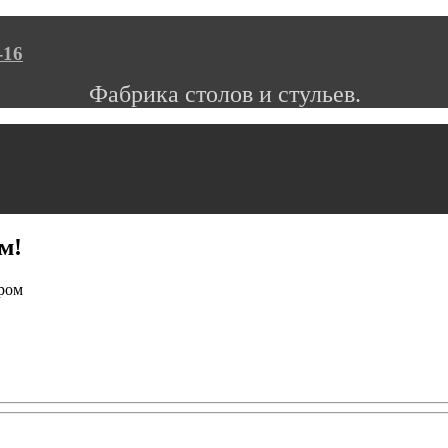
-16
Фабрика столов и стульев.
м!
ором